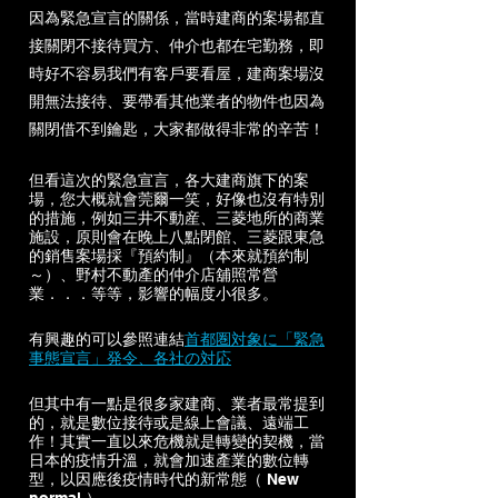
因為緊急宣言的關係，當時建商的案場都直
接關閉不接待買方、仲介也都在宅勤務，即
時好不容易我們有客戶要看屋，建商案場沒
開無法接待、要帶看其他業者的物件也因為
關閉借不到鑰匙，大家都做得非常的辛苦！
但看這次的緊急宣言，各大建商旗下的案
場，您大概就會莞爾一笑，好像也沒有特別
的措施，例如三井不動産、三菱地所的商業
施設，原則會在晚上八點閉館、三菱跟東急
的銷售案場採『預約制』（本來就預約制
～）、野村不動產的仲介店舖照常營
業．．．等等，影響的幅度小很多。
有興趣的可以參照連結
首都圏対象に「緊急
事態宣言」発令、各社の対応
但其中有一點是很多家建商、業者最常提到
的，就是數位接待或是線上會議、遠端工
作！其實一直以來危機就是轉變的契機，當
日本的疫情升溫，就會加速產業的數位轉
型，以因應後疫情時代的新常態（ New 
normal ）。