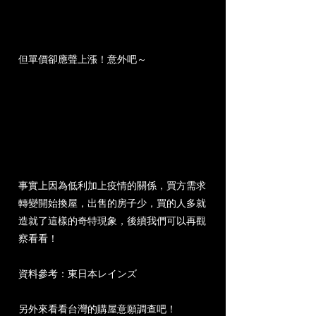
但單價卻應聲上漲！意外吧～
事實上因為低利加上疫情的關係，買方需求
轉變開始換屋，出售的房子少，買的人多就
造就了這樣的奇特現象，後續我們可以再觀
察看看！
資料參考：
東日本レインズ
另外來看看台灣的購屋意願調查吧！