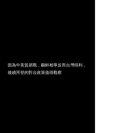
因為中美貿易戰，鷸蚌相爭反而台灣得利，
後續拜登的對台政策值得觀察