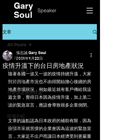
Gary
Speaker
Soul
文章
All Posts
張志誠 Gary Soul
All Posts
2021年1月22日
疫情升溫下的台日房地產狀況
日本買屋上手
隨著各國一波又一波的疫情持續升溫，大家
市場觀察
對於房地產市況也不由得開始擔心後續的房
地產市場狀況，例如最近就有客戶傳給我這
日本房產新聞快遞
篇文章，覺得日本因為疫情升溫，加上第二
民泊
波的緊急宣言，應該會導致很多企業倒閉。
區域介紹
文章的論點認為日本政府的補助有限，因為
售屋相關
疫情本來就苦撐的企業會因為這波的緊急宣
言，大家足不出戶而讓日本經濟受到更嚴重