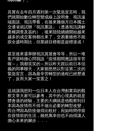
其實在去年四月遇到第一次緊急宣言時，我
們就開始數位轉型變成線上說明會、視訊遠
端面談、視訊帶看，在後來幾個月日本國土
交通省就試辦『視訊重說』（透過視訊講解
產權調查及簽約），後來陸陸續續開始越來
越多的成交案例都出來了，交易量雖然不能
跟全盛時期比，但業績目標都是超標達成！
甚至後來還舉辦視訊賞屋會等等，所以一堆
客戶當時擔心問我說『疫情期間應該很辛苦
喔～』我都笑笑的～所以昨天跟以前日本信
義的同事聊天，大家都悠然以對這第二次的
緊急宣言，因為最辛苦轉型的過程已經歷過
了，反而大家一笑置之！
這就讓我想到一位日本人在台灣創業寫的觀
察文章大家可以參考，其中的心境真的就是
體會過的經驗，主要的大綱就是他觀察到日
本因為疫情而不得不做出必要的轉型改變，
而台灣因為防疫做得比較好，宛如時間停留
在疫情前的生活，雖然萬幸但也不由得讓人
擔心未來的腳步．．．