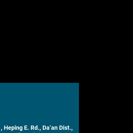
, Heping E. Rd., Da’an Dist.,