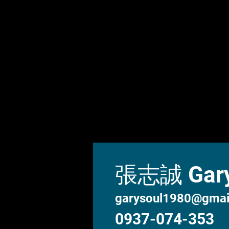
張志誠 Gary
garysoul1980@gmai
0937-074-353