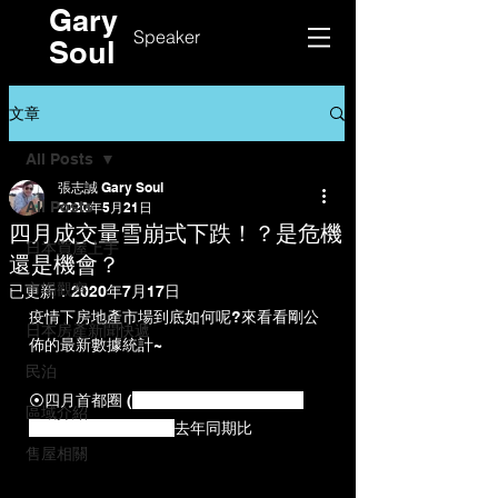
Gary
Speaker
Soul
文章
All Posts
張志誠 Gary Soul
All Posts
2020年5月21日
四月成交量雪崩式下跌！？是危機
日本買屋上手
還是機會？
市場觀察
已更新：
2020年7月17日
疫情下房地產市場到底如何呢?來看看剛公
日本房產新聞快遞
佈的最新數據統計~
民泊
⦿
四月首都圈 (
東京都、神奈川縣、千葉
區域介紹
縣、埼玉縣)成交件數
去年同期比
售屋相關