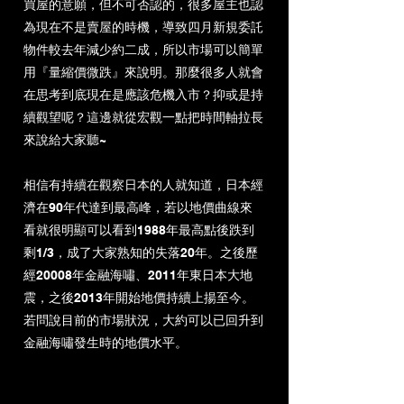
買屋的意願，但不可否認的，很多屋主也認
為現在不是賣屋的時機，導致
四月新規委託
物件較去年減少約二成，所以市場可以簡單
用『量縮價微跌』來說明。那麼很多人就會
在思考到底現在是應該危機入市？抑或是持
續觀望呢
？
這邊就從宏觀一點把時間軸拉長
來說給大家聽~
相信有持續在觀察日本的人就知道，日本經
濟在90年代達到最高峰，若以地價曲線來
看就很明顯可以看到1988年最高點後跌到
剩1/3，成了大家熟知的失落20年。之後歷
經20008年金融海嘯、2011年東日本大地
震，之後2013年開始地價持續上揚至今。
若問說目前的市場狀況，大約可以已回升到
金融海嘯發生時的地價水平。