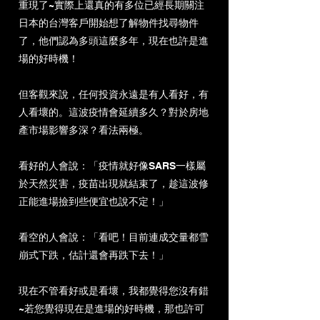
重現了~
實際上還真的有多位已經長期關注
日本的台灣客戶開始想了解物件找尋物件
了，他們認為多頭這麼多年，現在也許是進
場的好時機！
但客觀來說，任何投資永遠是有人看好，有
人看壞的。這波疫情會延續多久？對於房地
產市場影響多深？看法兩極。
看好的人會說：「疫情就好像SARS一樣屬
於天然災害，疫苗出現就結束了，趁這波修
正能進場撿到些便宜也說不定！」
看空的人會說
：「看吧！目前連成交量都雪
崩式下跌，估計還會再跌下去！」
現在不管看好或是看壞，我都覺得您沒有錯
~若您覺得現在是進場的好時機，那也許可