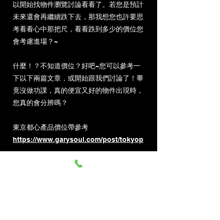
以開始找物件瀏覽討論看看了。若您是預計
未來還會再繼續跌下去，那我想您也許要思
考看看心中那把尺，看看跌到多少的價位您
會考慮進場？~
什麼！
？不知道價位？好吧~您可以參考一
下以下兩篇文章，或開始跟我們討論了！畢
竟沒做功課，真的便宜又好的物件出現時，
您真的會分辨嗎？
東京都心產品價位帶參考
https://www.garysoul.com/post/tokyop
大阪都心產品價位帶參考
https://www.garysoul.com/post/osaka
p
#東京信義
#張志誠GarySoul
#東京
#大