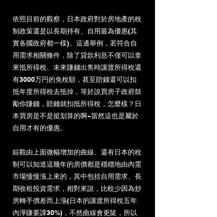
依照目前的觀察，日本政府對於房地產的稅
制政策還是以長期持有、自用最為優惠(其
實各國政府都一樣)。這邊舉例，若符合自
用需求相關條件，除了貸款利息不僅可以拿
來抵所得稅、未來賺錢出售時讓渡所得稅還
有3000万円的免稅額，甚至賠錢還可以扣
抵年度所得稅去抵掉，等於說買房子政府鼓
勵你賺錢，賠錢就扣抵所得稅，怎麼樣？日
本買房是不是挺划算的啊~當然這也是屬於
自用才有的優惠。
綜觀由上面微幅增加的曲線、還有日本的稅
制可以知道這幾年的房價都是穩穩地由內需
市場慢慢漲上來的，其中包括自用需求、長
期收租投資需求，相對來說，比較少因為炒
房轉手價差而上漲(日本的讓渡所得稅五年
內淨賺要課30%)，不然曲線會更陡，所以