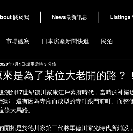
bout 關於我
News最新訊息
Listing
市場觀察
日本房產新聞快遞
民泊
2020年7月1日
讀畢需時 3 分鐘
原來是為了某位大老開的路？
追溯到17世紀德川家康江戶幕府時代，當時的神樂
宅邸，還有因為寺廟而成型的寺町跟門前町。而整
這條大馬路。
的開拓是於德川家第三代將軍德川家光時代所鋪設