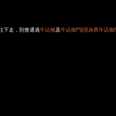
往下走，則會通過
牛込橋
及
牛込御門(現為舊牛込御