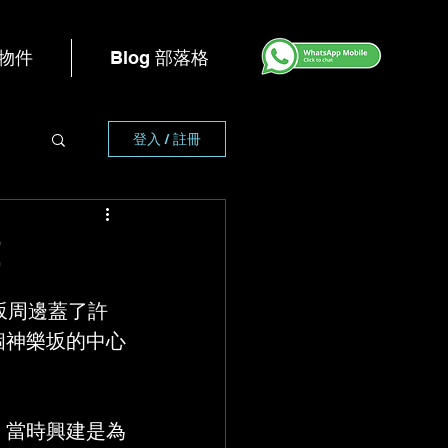
s 物件
Blog 部落格
登入 / 註冊
！
坂周邊蓋了許
個神樂坂的中心
，當時興建是為