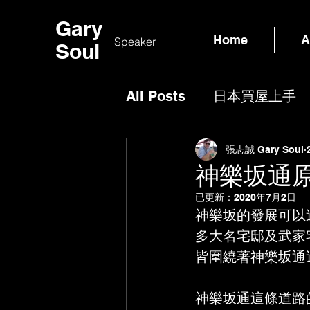
Gary
Home
A
Speaker
Soul
All Posts
日本買屋上手
區域介紹
售屋相關
張志誠 Gary Soul
神樂坂通
已更新：
2020年7月2日
神樂坂的發展可以
多大名宅邸及武家
皆圍繞著神樂坂通
神樂坂通這條道路