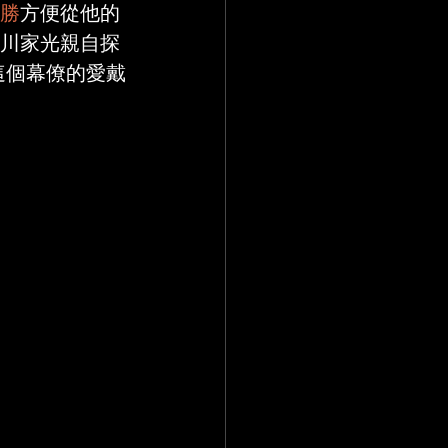
勝
方便從他的
川家光親自探
這個幕僚的愛戴