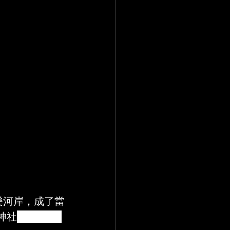
樂河岸，成了當
神社
)遷移至神