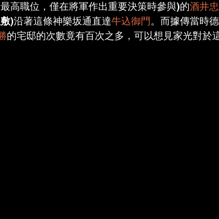
府最高職位，僅在將軍作出重要決策時參與)的
酒井忠
屋敷
)沿著這條神樂坂通直達
牛込御門
。而據傳當時德
勝
的宅邸的次數竟有百次之多，可以想見家光對於