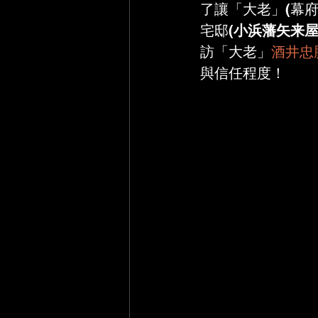
了讓「大老」(幕
宅邸(
小浜藩矢来
訪
「大老」
酒井忠
與信任程度！