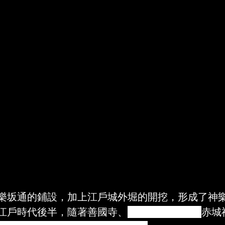
樂坂通的鋪設，加上江戶城外
堀的開挖，形成了神
江戶時代後半，隨著善國寺、
赤城明神社(現今
赤城