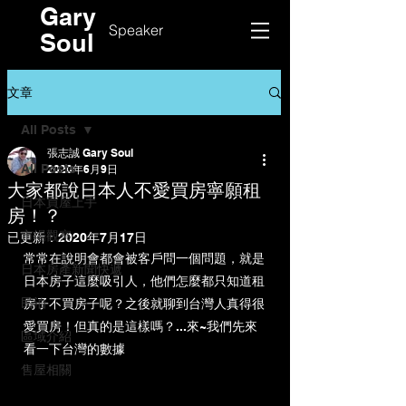
Gary
Speaker
Soul
文章
All Posts
張志誠 Gary Soul
All Posts
2020年6月9日
大家都說日本人不愛買房寧願租
日本買屋上手
房！？
市場觀察
已更新：
2020年7月17日
常常在說明會都會被客戶問一個問題，就是
日本房產新聞快遞
日本房子這麼吸引人，他們怎麼都只知道租
民泊
房子不買房子呢
？之後就聊到台灣人真得很
愛買房！但真的是這樣嗎？...來~我們先來
區域介紹
看一下台灣的數據
售屋相關