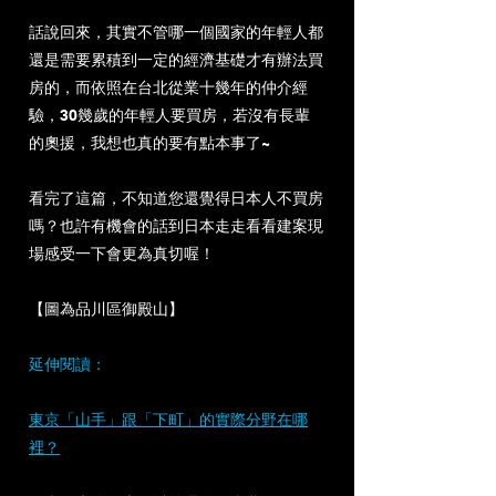
話說回來，其實不管哪一個國家的年輕人都
還是需要累積到一定的經濟基礎才有辦法買
房的，而依照在台北從業十幾年的仲介經
驗，30幾歲的年輕人要買房，若沒有長輩
的奧援，我想也真的要有點本事了~
看完了這篇，不知道您還覺得日本人不買房
嗎？也許有機會的話到日本走走看看建案現
場感受一下會更為真切喔！
【圖為品川區御殿山】
延伸閱讀：
東京「山手」跟「下町」的實際分野在哪
裡？