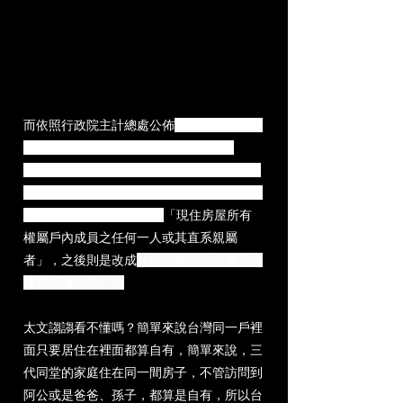
而
依照行政院主計總處公佈
家庭擁有自宅之
比率，至107年底自有住宅之比率已達
84.5%，但有人覺得怪怪的嗎？事實上跟主
計處對於住宅自有率的定義有很大的關係，
在民國98年以前的定義是
「現住房屋所有
權屬戶內成員之任何一人或其直系親屬
者」，之後則是改成
「住宅為戶內經常居住
成員所擁有者」。
太文謅謅看不懂嗎？簡單來說台灣同一戶裡
面只要居住在裡面都算自有，簡單來說，三
代同堂的家庭住在同一間房子，不管訪問到
阿公或是爸爸、孫子，都算是自有，所以台