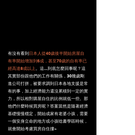
有沒有看到
日本人從40歲後半開始房屋自
有率開始增加到6成，甚至70歲的自有率已
經高達8成以上
。這...到底怎麼回事呢？這
其實部份跟他們的工作有關係，30幾歲剛
進公司打拼，被要求調到日本各地支援是常
有的事，加上經濟能力還沒累積到一定的實
力，所以相對購屋自住的比例就低一些。那
他們什麼時候買房呢？答案當然是隨著經濟
基礎慢慢穩定，開始成家有老婆小孩，需要
一個安身立命的地方或小孩唸書學區時候，
就會開始考慮買房自住摟~