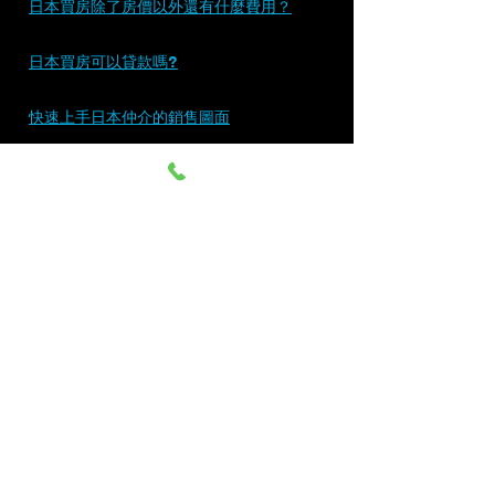
日本買房除了房價以外還有什麼費用？
日本買房可以貸款嗎?
快速上手日本仲介的銷售圖面
白金台都住著rich people？您知道白金台
怎麼來的嗎？
#張志誠GarySoul
#東京#大阪#京都#赴日
賞屋安排#日本購屋諮詢#日本購屋#日本投
資#日本買房 
#日本置產
日本買屋上手